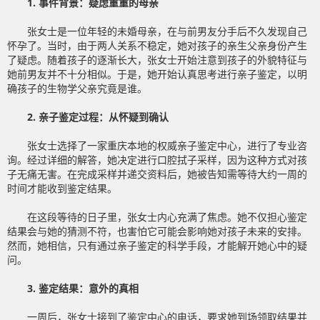
1. 事件背景：疑虑重重的母亲
张女士是一位年轻的未婚母亲，在与前男友分手后不久发现自己
怀孕了。当时，由于两人关系不稳定，她对孩子的亲生父亲身份产生
了疑虑。随着孩子的逐渐长大，张女士开始注意到孩子的外貌特征与
她前男友并不十分相似。于是，她开始认真思考进行亲子鉴定，以明
确孩子的生物学父亲究竟是谁。
2. 亲子鉴定过程：从怀疑到确认
张女士选择了一家重庆本地的权威亲子鉴定中心，进行了专业咨
询。经过详细的解答，她决定进行口腔拭子采样，因为这种方式对孩
子无痛无害。在完成采样并递交资料后，她被告知需等待大约一周的
时间才能收到鉴定结果。
在这段等待的日子里，张女士内心充满了焦虑。她不仅担心鉴定
结果会与她的猜测不符，也害怕它可能会影响她对孩子未来的安排。
然而，她相信，只有通过亲子鉴定的科学手段，才能解开她心中的疑
问。
3. 鉴定结果：意外的真相
一周后，张女士接到了鉴定中心的电话，要求她到场领取结果并