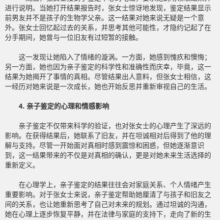
进行说明。当她打开结果报告时，张女士惊讶地发现，鉴定结果显示
前男友并不是孩子的生物学父亲。这一结果对她来说无疑是一个意
外。张女士回忆起过去的关系，并思考其他可能性，才隐约记起了在
分手期间，她曾与一位旧友有过短暂的接触。
这一发现让她陷入了情绪的漩涡。一方面，她感到愧疚和懊悔；
另一方面，她也因为亲子鉴定的科学性和准确性而庆幸，毕竟，这一
结果为她揭开了事情的真相。尽管结果出人意料，但张女士相信，这
一经历对她来说是一次成长，她也开始反思并重新审视自己的生活。
4. 亲子鉴定的心理和情感影响
亲子鉴定不仅带来科学的验证，也对张女士的心理产生了深远的
影响。在获得结果后，她联系了旧友，并在坦诚相对后得到了他的理
解与支持。尽管一开始面对真相时感到震惊和困惑，但她逐渐意识
到，这一结果带来的不仅是对真相的确认，更是对她未来生活选择的
重新定义。
在心理学上，亲子鉴定的结果往往会对家庭关系、个人情绪产生
重要影响。对于张女士来说，亲子鉴定帮助她厘清了与孩子和旧友之
间的关系，也让她重新思考了自己对未来的规划。通过坦诚的沟通，
她在心理上逐步恢复平静，并在法律与家庭的支持下，走向了新的生